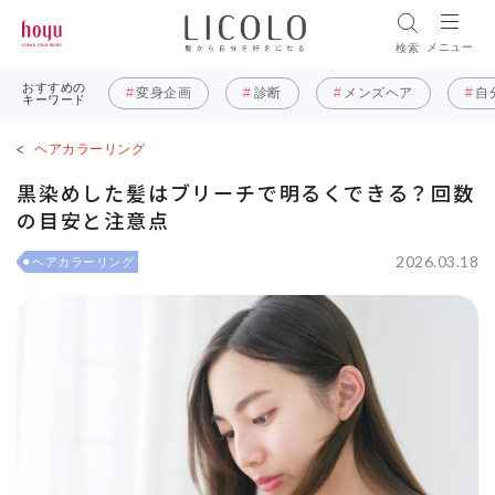
メニュー
検索
おすすめの
変身企画
診断
メンズヘア
自
キーワード
ヘアカラーリング
黒染めした髪はブリーチで明るくできる？回数
の目安と注意点
2026.03.18
ヘアカラーリング