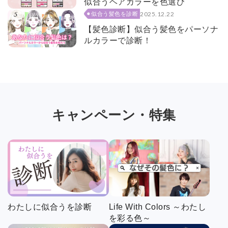
似合うヘアカラーを色選び
2025.12.22
似合う髪色を診断
【髪色診断】似合う髪色をパーソナ
ルカラーで診断！
キャンペーン・特集
わたしに似合うを診断
Life With Colors ～わたし
を彩る色～