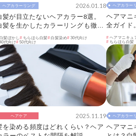
2026.01.18
ヘアカラー
ヘアカラーリング
ヘアマニ
白髪が目立たないヘアカラー8選。
全ガイド
白髪を生かしたカラーリングも徹底
全て解消
解説！
ヘアマニキュ
白髪ぼかし
ちらほら白髪
白髪染め
30代向け
ちらほら白髪
40代向け
50代向け
2025.11.19
ヘアケア
ヘアカラー
髪を染める頻度はどれくらい？ヘア
ヘアマニ
カラーのベストな間隔を解説
とは？白