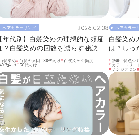
2026.02.08
ヘアカラーリング
ヘアカラー
【年代別】白髪染めの理想的な頻度
白髪染め
は？白髪染めの回数を減らす秘訣も
は？しっ
解説！
で解説
白髪染め
白髪の原因
30代向け
白髪染めの頻度
診断
髪色シ
40代向け
50代向け
カラートリー
ノンジアミン