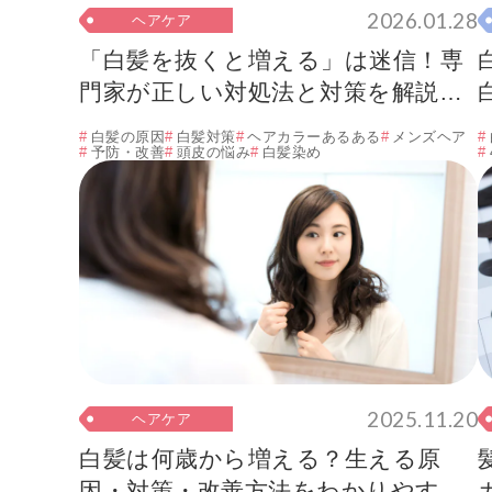
2026.01.28
ヘアケア
「白髪を抜くと増える」は迷信！専
門家が正しい対処法と対策を解説し
ます
白髪の原因
白髪対策
ヘアカラーあるある
メンズヘア
予防・改善
頭皮の悩み
白髪染め
2025.11.20
ヘアケア
白髪は何歳から増える？生える原
因・対策・改善方法をわかりやすく