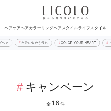
ヘアケア
ヘアカラーリング
ヘアスタイル
ライフスタイル
ズヘア
自分に似合う髪色
COLOR YOUR HEART
キャンペーン
16
全
件