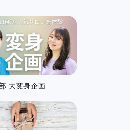
O部 大変身企画