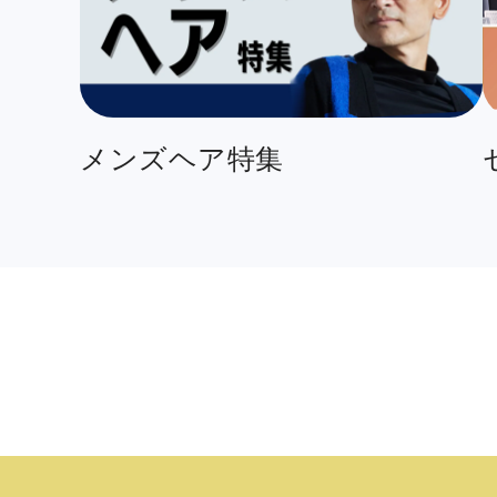
メンズヘア特集