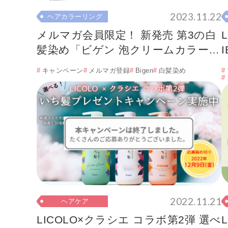
2023.11.22
ヘアカラーリング
メルマガ会員限定！ 新発売 第3の白
髪染め「ビゲン 泡クリームカラー」
プレゼントキャンペーン実施中！
キャンペーン
メルマガ登録
Bigen
白髪染め
2022.11.21
ヘアケア
LICOLO×クラシエ コラボ第2弾 選べ