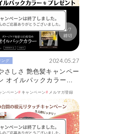
2024.05.27
リング
やさしさ 艶色髪キャンペー
ン オイルパックカラーを
ト
ャンペーン
キャンペーン
メルマガ登録