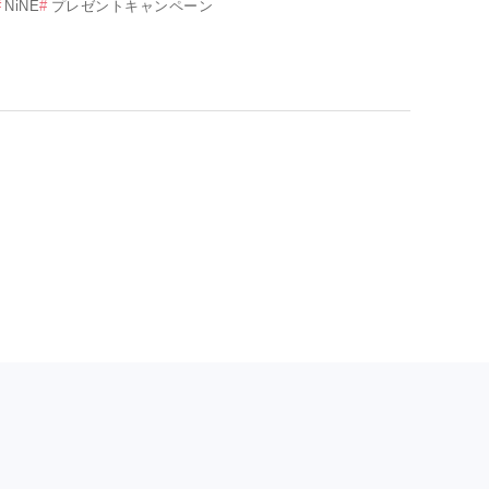
NiNE
プレゼントキャンペーン