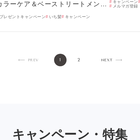
キャンペーン
カラーケア＆ベーストリートメント
メルマガ登録
ライン」モニターキャンペーン実施
プレゼントキャンペーン
いち髪
キャンペーン
中
1
2
PREV
NEXT
キャンペーン・特集