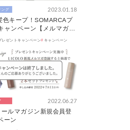
2023.01.18
リング
色キープ！SOMARCAプ
キャンペーン【メルマガ会
プレゼントキャンペーン
キャンペーン
2022.06.27
ア
Oメールマガジン新規会員登
ペーン