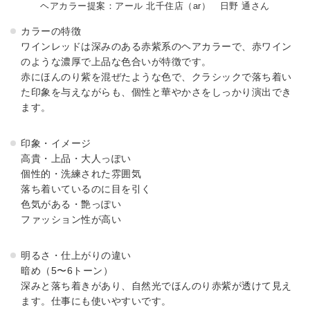
ヘアカラー提案：アール 北千住店（ar） 日野 通さん
カラーの特徴
ワインレッドは深みのある赤紫系のヘアカラーで、赤ワイン
のような濃厚で上品な色合いが特徴です。
赤にほんのり紫を混ぜたような色で、クラシックで落ち着い
た印象を与えながらも、個性と華やかさをしっかり演出でき
ます。
印象・イメージ
高貴・上品・大人っぽい
個性的・洗練された雰囲気
落ち着いているのに目を引く
色気がある・艶っぽい
ファッション性が高い
明るさ・仕上がりの違い
暗め（5〜6トーン）
深みと落ち着きがあり、自然光でほんのり赤紫が透けて見え
ます。仕事にも使いやすいです。