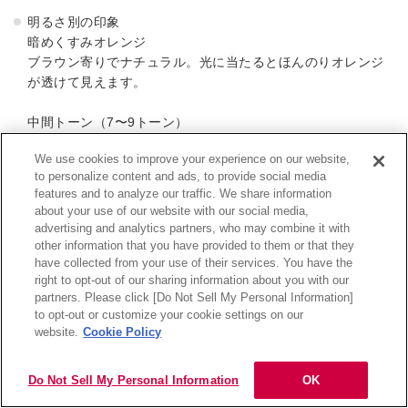
明るさ別の印象
暗めくすみオレンジ
ブラウン寄りでナチュラル。光に当たるとほんのりオレンジ
が透けて見えます。
中間トーン（7〜9トーン）
人気の明るさ。くすみ感がしっかり出て、透明感と上品さを
We use cookies to improve your experience on our website,
両立できます。
to personalize content and ads, to provide social media
features and to analyze our traffic. We share information
明るめ（10〜11トーン）
about your use of our website with our social media,
軽さがありフェミニンな印象に。ブリーチありで透明感をし
advertising and analytics partners, who may combine it with
っかり出すと、外国人風に近づきます。
other information that you have provided to them or that they
have collected from your use of their services. You have the
right to opt-out of our sharing information about you with our
似合う人
partners. Please click [Do Not Sell My Personal Information]
目次
イエベ秋タイプに特におすすめ。
to opt-out or customize your cookie settings on our
深みのある暖色系が得意で、くすみカラーとの相性抜群。肌
website.
Cookie Policy
になじんで自然な血色感が出ます。
イエベ春タイプも、やや明るめのくすみオレンジで柔らかい
Do Not Sell My Personal Information
OK
印象に。