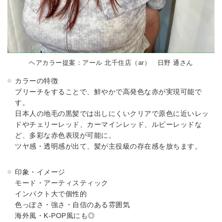
ヘアカラー提案：アール 北千住店（ar） 日野 通さん
カラーの特徴
ブリーチをすることで、鮮やかで高発色な赤が実現可能で
す。
日本人の地毛の黒髪では出しにくいクリアで原色に近いレッ
ドやチェリーレッド、カーマインレッド、ルビーレッドな
ど、多彩な赤色表現が可能に。
ツヤ感・透明感が出て、髪が主役級の存在感を放ちます。
印象・イメージ
モード・アーティスティック
インパクト大で個性的
色っぽさ・強さ・自信のある雰囲気
海外風・K-POP風にも◎