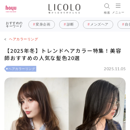
メニュー
検索
おすすめの
変身企画
診断
メンズヘア
自
キーワード
ヘアカラーリング
【2025年冬】トレンドヘアカラー特集！美容
師おすすめの人気な髪色20選
2025.11.05
ヘアカラーリング