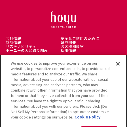
会社情報
安全なご使用のために
商品情報
研究開発
サステナビリティ
お客様相談室
ホーユーの人と取り組み
採用情報
We use cookies to improve your experience on our
理美容師様向け
美髪情報サイト LICOLO
website, to personalize content and ads, to provide social
ヘアカラーミュージアム
media features and to analyze our traffic. We share
アレルギー受託解析サービス
公式通販サイト
information about your use of our website with our social
media, advertising and analytics partners, who may
combine it with other information that you have provided
to them or that they have collected from your use of their
services. You have the right to opt-out of our sharing
利用規約
information about you with our partners. Please click [Do
クッキーポリシー
個人情報保護方針
Not Sell My Personal Information] to opt-out or customize
ソーシャルメディアポリシー
サイトマップ
your cookie settings on our website.
Cookie Policy