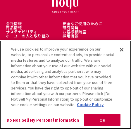
会社情報
安全なご使用のために
商品情報
研究開発
サステナビリティ
お客様相談室
ホーユーの人と取り組み
採用情報
We use cookies to improve your experience on our
理美容師様向け
美髪情報サイト LICOLO
website, to personalize content and ads, to provide social
ヘアカラーミュージアム
media features and to analyze our traffic. We share
アレルギー受託解析サービス
公式通販サイト
information about your use of our website with our social
media, advertising and analytics partners, who may
combine it with other information that you have provided
to them or that they have collected from your use of their
services. You have the right to opt-out of our sharing
利用規約
information about you with our partners. Please click [Do
クッキーポリシー
個人情報保護方針
Not Sell My Personal Information] to opt-out or customize
ソーシャルメディアポリシー
サイトマップ
your cookie settings on our website.
Cookie Policy
Copyright Hoyu Co., Ltd. All rights reserved.
Do Not Sell My Personal Information
OK