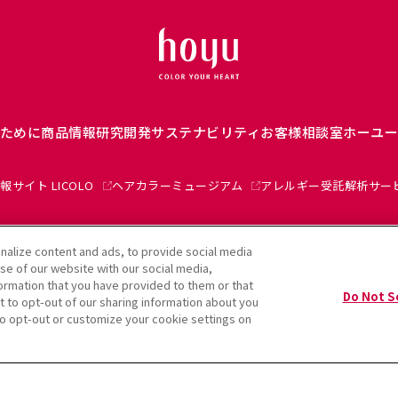
ために
商品情報
研究開発
サステナビリティ
お客様相談室
ホーユ
報サイト LICOLO
ヘアカラーミュージアム
アレルギー受託解析サー
alize content and ads, to provide social media
use of our website with our social media,
formation that you have provided to them or that
用規約
クッキーポリシー
個人情報保護方針
ソーシャルメディアポリシー
サイトマ
Do Not S
t to opt-out of our sharing information about you
 to opt-out or customize your cookie settings on
Copyright Hoyu Co., Ltd. All rights reserved.