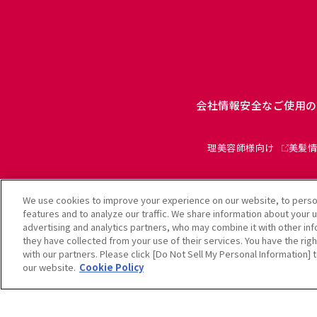
会社情報
安全なご使用の
理美容師様向け
美髪情
We use cookies to improve your experience on our website, to person
features and to analyze our traffic. We share information about your 
advertising and analytics partners, who may combine it with other in
利
they have collected from your use of their services. You have the righ
with our partners. Please click [Do Not Sell My Personal Information]
our website.
Cookie Policy