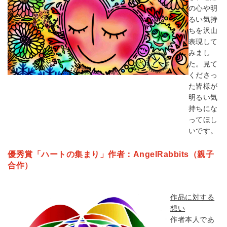
の心や明
るい気持
ちを沢山
表現して
みまし
た。見て
くださっ
た皆様が
明るい気
持ちにな
ってほし
いです。
優秀賞「ハートの集まり」作者：
AngelRabbits
（親子
合作）
作品に対する
想い
作者本人であ