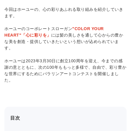
今回はホーユーの、心の彩りあふれる取り組みを紹介していき
ます。
ホーユーのコーポレートスローガン
"COLOR YOUR
HEART"
「心に彩りを」
には髪の美しさを通して心からの豊か
な美を創造・提供していきたいという想いが込められていま
す。
ホーユーは
2023
年
3
月
30
日に創立
100
周年を迎え、今までの感
謝の意とともに、次の
100
年ももっと多様で、自由で、彩り豊か
な世界にするためにパラリンアートコンテストを開催しまし
た。
目次