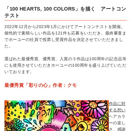
「
100 HEARTS, 100 COLORS
」を描く アートコン
テスト
2022
年
12
月から
2023
年
1
月にかけてアートコンテストを開催。
個性的で素晴らしい作品を
121
件も応募をいただき、最終審査ま
でホーユーの社員で投票し受賞作品を決定させていただきまし
た。
選ばれた最優秀賞、優秀賞、入賞の３作品は
100
周年の記念品等
にも使用させていただきホーユーの
100
周年を盛り上げていただ
いております。
最優秀賞「彩りの心」作者：クモ
作品に対
する想い
ヘアカラ
ーの楽し
さ、感謝