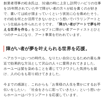
創業者理事の松永氏は、
32
歳の時に上京し訪問リハビリの仕事
を
15
年間されていた中で障がい者の方々が絵を書くのが好き
で、書いては絵が溜まっていくという状況に心を痛めたそう。
その絵を何とか活用できないかという想いでパラリンアートと
いう仕組みを作られたそうです。
「障がい者がアートで夢を叶
える世界を作る」
をコンセプトに障がい者アーティストとひと
つのチームになり、アート事業を行われています。
障がい者が夢を叶えられる世界を応援。
ヘアカラーはいつの時代も、なりたい自分になるための最も身
近で効果的な方法として沢山の人々に愛用されてきました。
ホーユーは髪を染めることを通じてワクワクした気持ちを届
け、人の心をも彩り続けてきました。
今までの感謝と、これからも「お客様の人生を豊かにするお手
伝いをしたい」「社会をさらに彩っていきたい」という想いか
らホーユーはパラリンアートを応援しています。