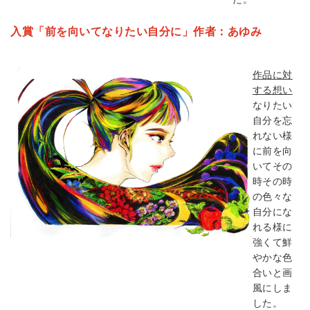
入賞「前を向いてなりたい自分に」作者：あゆみ
作品に対
する想い
なりたい
自分を忘
れない様
に前を向
いてその
時その時
の色々な
自分にな
れる様に
強くて鮮
やかな色
合いと画
風にしま
した。