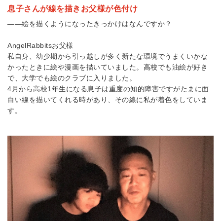
息子さんが線を描きお父様が色付け
――絵を描くようになったきっかけはなんですか？
AngelRabbits
お父様
私自身、幼少期から引っ越しが多く新たな環境でうまくいかな
かったときに絵や漫画を描いていました。高校でも油絵が好き
で、大学でも絵のクラブに入りました。
4
月から高校
1
年生になる息子は重度の知的障害ですがたまに面
白い線を描いてくれる時があり、その線に私が着色をしていま
す。