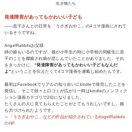
生き物たち
発達障害があってもかわいい子ども
――息子さんとの日常を「うさぎおやこ」の
4
コマ漫画にされて
いるそうですね。
AngelRabbits
お父様
姉の娘もいるのですが、娘が小学生の時に小学校の同級生に息
子のことを揶揄され娘が悲しんでいたことがありました。それ
をきっかけに、
“発達障害があってもかわいい子どもなんだ
よ“
ということを伝えたくて
4
コマ漫画を連載し始めたんです。
最初は
Facebook
でリアルの知り合いに
kindle
で発売したことを
発信し、そこで段々と口コミが広がり一時は
kindle
のノンフィク
ション漫画カテゴリで
2
位になりました。
たくさんの人に見てもらえたことがとてもうれしいですし、娘
も力づけられたようです。
＞「うさぎおやこ」などの作品が紹介されている
AngelRabbits
の
HP