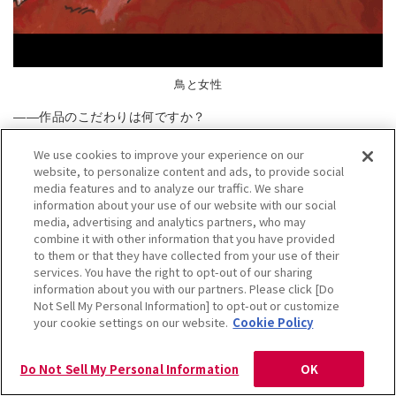
鳥と女性
――作品のこだわりは何ですか？
We use cookies to improve your experience on our
あゆみさん
website, to personalize content and ads, to provide social
こだわりは色です。今回の作品では色々な色を使いたかったの
media features and to analyze our traffic. We share
ですが、ただの虹色だとありきたりだなと思い、黒をベースに
information about your use of our website with our social
強いグラデーションや色の混ざりを意識しました。
media, advertising and analytics partners, who may
色は身近なものから発想して描いていて、果物やお花から着想
combine it with other information that you have provided
を得たり、昆虫の「ニシキオオツバメガ」の羽の色も参考にし
to them or that they have collected from your use of their
services. You have the right to opt-out of our sharing
印象に残る色を作りました。
information about you with our partners. Please click [Do
一番気に入っているところは後頭部で髪が結われているところ
Not Sell My Personal Information] to opt-out or customize
です。髪が流れている感じを色も調和するように表現していま
your cookie settings on our website.
Cookie Policy
す。
Do Not Sell My Personal Information
OK