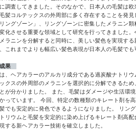
に調査してきました。そのなかで、日本人の毛髪は欧
毛髪コルテックスの外周部に多く存在することを発見
リングゾーン」、リングゾーンに密集したメラニン顆
変化させる重要な領域として研究を行ってきました。
メラニンを分解すると同時に、美しい髪色を実現する
、これまでよりも幅広い髪色表現が日本人の毛髪でも
の成果
は、ヘアカラーのアルカリ成分である過炭酸ナトリウ
ックスの外周部のメラニンを選択的に分解できるため
とが分かりました。 また、毛髪はダメージや生活環
かっています。 今回、特定の数種類のキレート剤を
髪でも安定的に発色できるようになりました。 リン
トリウムと毛髪を安定的に染め上げるキレート剤高配
現する新ヘアカラー技術を確立しました。