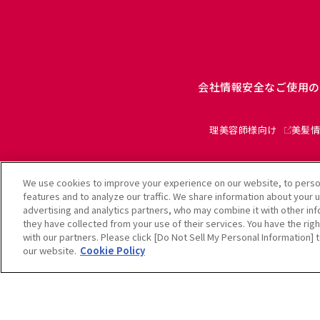
会社情報
安全なご使用の
理美容師様向け
美髪情
We use cookies to improve your experience on our website, to person
features and to analyze our traffic. We share information about your 
advertising and analytics partners, who may combine it with other in
利
they have collected from your use of their services. You have the righ
with our partners. Please click [Do Not Sell My Personal Information]
our website.
Cookie Policy