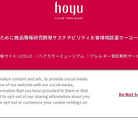
ために
商品情報
研究開発
サステナビリティ
お客様相談室
ホーユ
報サイト LICOLO
ヘアカラーミュージアム
アレルギー受託解析サー
alize content and ads, to provide social media
use of our website with our social media,
formation that you have provided to them or that
用規約
クッキーポリシー
個人情報保護方針
ソーシャルメディアポリシー
サイトマ
Do Not S
t to opt-out of our sharing information about you
 to opt-out or customize your cookie settings on
Copyright Hoyu Co., Ltd. All rights reserved.