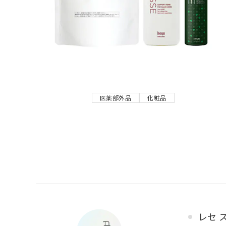
医薬部外品
化粧品
レセ 