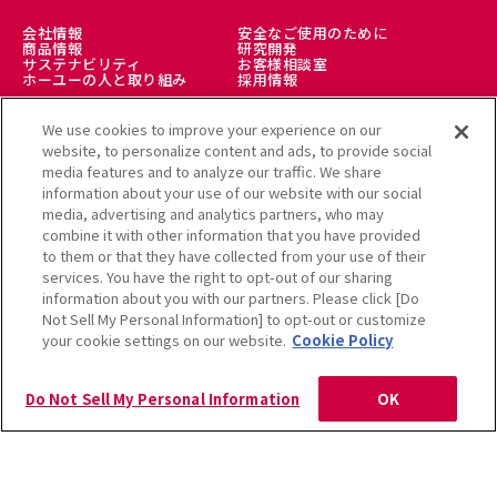
会社情報
安全なご使用のために
商品情報
研究開発
サステナビリティ
お客様相談室
ホーユーの人と取り組み
採用情報
We use cookies to improve your experience on our
理美容師様向け
美髪情報サイト LICOLO
website, to personalize content and ads, to provide social
ヘアカラーミュージアム
アレルギー受託解析サービス
media features and to analyze our traffic. We share
公式通販サイト
information about your use of our website with our social
media, advertising and analytics partners, who may
combine it with other information that you have provided
to them or that they have collected from your use of their
services. You have the right to opt-out of our sharing
利用規約
クッキーポリシー
information about you with our partners. Please click [Do
個人情報保護方針
Not Sell My Personal Information] to opt-out or customize
ソーシャルメディアポリシー
サイトマップ
your cookie settings on our website.
Cookie Policy
Copyright Hoyu Co., Ltd. All rights reserved.
Do Not Sell My Personal Information
OK