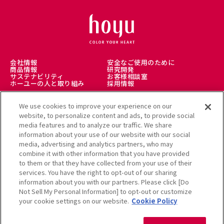
会社情報
安全なご使用のために
商品情報
研究開発
サステナビリティ
お客様相談室
ホーユーの人と取り組み
採用情報
We use cookies to improve your experience on our
理美容師様向け
美髪情報サイト LICOLO
website, to personalize content and ads, to provide social
ヘアカラーミュージアム
アレルギー受託解析サービス
media features and to analyze our traffic. We share
公式通販サイト
information about your use of our website with our social
media, advertising and analytics partners, who may
combine it with other information that you have provided
to them or that they have collected from your use of their
services. You have the right to opt-out of our sharing
利用規約
クッキーポリシー
information about you with our partners. Please click [Do
個人情報保護方針
Not Sell My Personal Information] to opt-out or customize
ソーシャルメディアポリシー
サイトマップ
your cookie settings on our website.
Cookie Policy