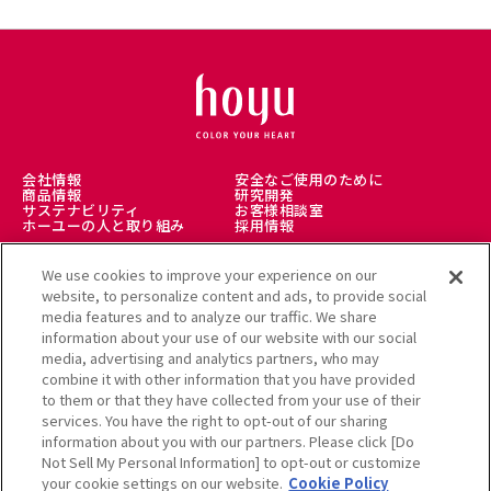
会社情報
安全なご使用のために
商品情報
研究開発
サステナビリティ
お客様相談室
ホーユーの人と取り組み
採用情報
We use cookies to improve your experience on our
理美容師様向け
美髪情報サイト LICOLO
website, to personalize content and ads, to provide social
ヘアカラーミュージアム
アレルギー受託解析サービス
media features and to analyze our traffic. We share
公式通販サイト
information about your use of our website with our social
media, advertising and analytics partners, who may
combine it with other information that you have provided
to them or that they have collected from your use of their
services. You have the right to opt-out of our sharing
利用規約
クッキーポリシー
information about you with our partners. Please click [Do
個人情報保護方針
Not Sell My Personal Information] to opt-out or customize
ソーシャルメディアポリシー
サイトマップ
your cookie settings on our website.
Cookie Policy