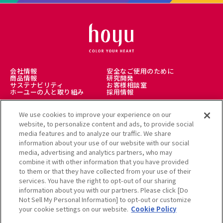
会社情報
安全なご使用のために
商品情報
研究開発
サステナビリティ
お客様相談室
ホーユーの人と取り組み
採用情報
We use cookies to improve your experience on our
理美容師様向け
美髪情報サイト LICOLO
website, to personalize content and ads, to provide social
ヘアカラーミュージアム
media features and to analyze our traffic. We share
アレルギー受託解析サービス
公式通販サイト
information about your use of our website with our social
media, advertising and analytics partners, who may
combine it with other information that you have provided
to them or that they have collected from your use of their
services. You have the right to opt-out of our sharing
利用規約
information about you with our partners. Please click [Do
クッキーポリシー
個人情報保護方針
Not Sell My Personal Information] to opt-out or customize
ソーシャルメディアポリシー
サイトマップ
your cookie settings on our website.
Cookie Policy