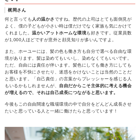
梶岡さん
何と言っても
人の温かさ
ですね。歴代の上司はとても面倒見が
よく、僕の子どもが小さい時は僕だけでなく家族も気にかけて
くれました。
温かいアットホームな環境
も好きです。従業員数
が1,000人ほどですが意外と顔見知りが多いんですよ。
また、ホーユーには、髪の色も働き方も自分で選べる自由な環
境があります。髪は染めてもいいし、染めなくてもいいです。
ただ、自由には責任が伴います。髪色にしても働き方にしても
お客様を不快にさせたり、迷惑をかけないことは当然のことだ
と思います。「自己責任」の言葉からプレッシャーを感じる人
もいるかもしれませんが、
自由だからこそ主体的に考える機会
が増えるので、それは自己成長につながると思います。
今後もこの自由闊達な職場環境の中で自分をどんどん成長させ
たいと思っている人と一緒に働けたらと思っています！