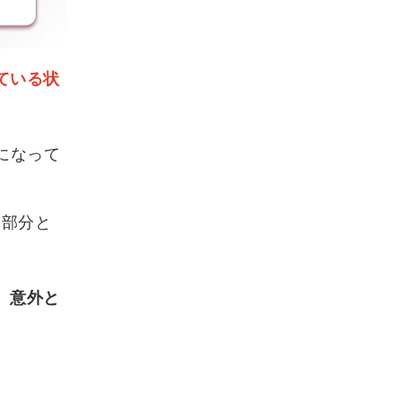
ている状
になって
ー部分と
、意外と