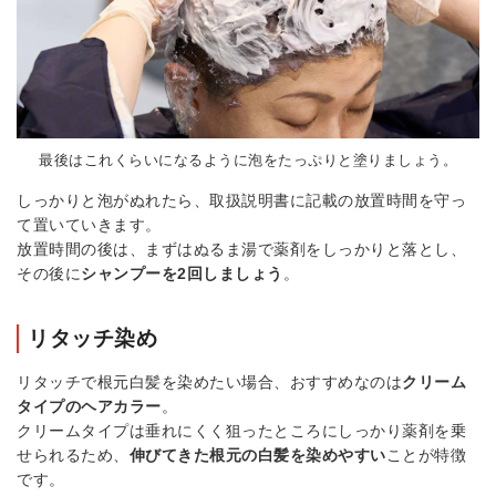
最後はこれくらいになるように泡をたっぷりと塗りましょう。
しっかりと泡がぬれたら、取扱説明書に記載の放置時間を守っ
て置いていきます。
放置時間の後は、まずはぬるま湯で薬剤をしっかりと落とし、
その後に
シャンプーを2回しましょう
。
リタッチ染め
リタッチで根元白髪を染めたい場合、おすすめなのは
クリーム
タイプのヘアカラー
。
クリームタイプは垂れにくく狙ったところにしっかり薬剤を乗
せられるため、
伸びてきた根元の白髪を染めやすい
ことが特徴
です。