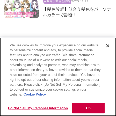
2025.12.22
似合う髪色を診断
【髪色診断】似合う髪色をパーソナ
ルカラーで診断！
We use cookies to improve your experience on our website,
to personalize content and ads, to provide social media
キャンペーン・特集
features and to analyze our traffic. We share information
about your use of our website with our social media,
advertising and analytics partners, who may combine it with
other information that you have provided to them or that they
have collected from your use of their services. You have the
right to opt-out of our sharing information about you with our
partners. Please click [Do Not Sell My Personal Information]
目次
to opt-out or customize your cookie settings on our
website.
Cookie Policy
わたしに似合うを診断
Life With Colors ～わたし
を彩る色～
Do Not Sell My Personal Information
OK