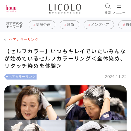
メニュー
検索
おすすめの
変身企画
診断
メンズヘア
自
キーワード
ヘアカラーリング
【セルフカラー】いつもキレイでいたいみんな
が始めているセルフカラーリング＜全体染め、
リタッチ染めを体験＞
2024.11.22
ヘアカラーリング