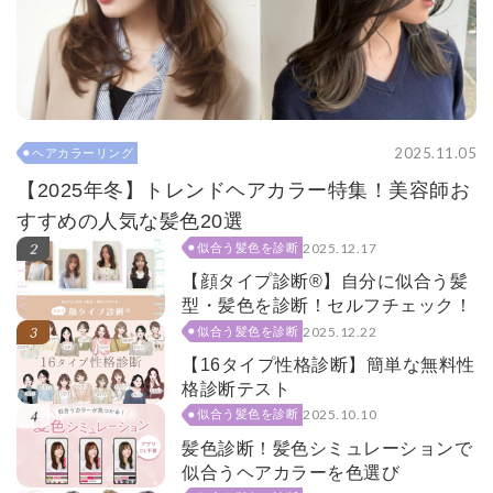
2025.11.05
ヘアカラーリング
【2025年冬】トレンドヘアカラー特集！美容師お
すすめの人気な髪色20選
2025.12.17
似合う髪色を診断
【顔タイプ診断®】自分に似合う髪
型・髪色を診断！セルフチェック！
2025.12.22
似合う髪色を診断
【16タイプ性格診断】簡単な無料性
格診断テスト
2025.10.10
似合う髪色を診断
髪色診断！髪色シミュレーションで
似合うヘアカラーを色選び