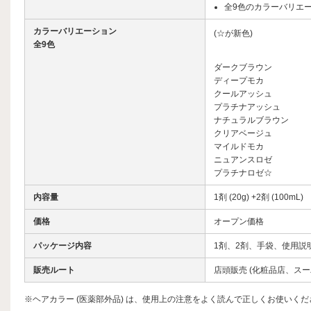
全9色のカラーバリエ
カラーバリエーション
(☆が新色)
全9色
ダークブラウン
ディープモカ
クールアッシュ
プラチナアッシュ
ナチュラルブラウン
クリアベージュ
マイルドモカ
ニュアンスロゼ
プラチナロゼ☆
内容量
1剤 (20g) +2剤 (100mL)
価格
オープン価格
パッケージ内容
1剤、2剤、手袋、使用説
販売ルート
店頭販売 (化粧品店、ス
※ヘアカラー (医薬部外品) は、使用上の注意をよく読んで正しくお使いくだ