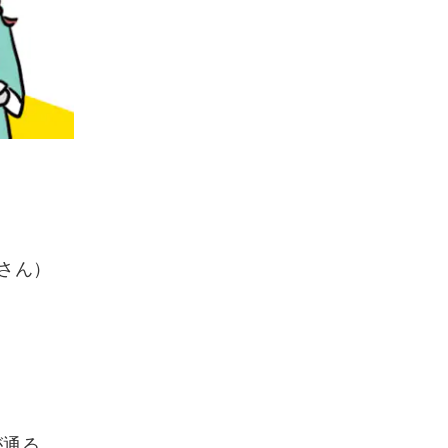
Wさん）
が通る