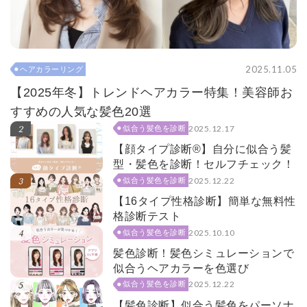
2025.11.05
ヘアカラーリング
【2025年冬】トレンドヘアカラー特集！美容師お
すすめの人気な髪色20選
2025.12.17
似合う髪色を診断
【顔タイプ診断®】自分に似合う髪
型・髪色を診断！セルフチェック！
2025.12.22
似合う髪色を診断
【16タイプ性格診断】簡単な無料性
格診断テスト
2025.10.10
似合う髪色を診断
髪色診断！髪色シミュレーションで
似合うヘアカラーを色選び
2025.12.22
似合う髪色を診断
【髪色診断】似合う髪色をパーソナ