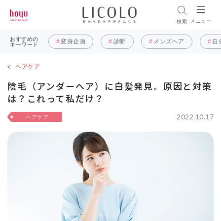
メニュー
検索
おすすめの
変身企画
診断
メンズヘア
自
キーワード
ヘアケア
陰毛（アンダーヘア）に白髪発見。原因と対策
は？これって私だけ？
2022.10.17
ヘアケア