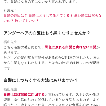
て、白髪になるのではないかと言われています。
引用元：
白髪の原因は？ 白髪はどうして生えてくる？ 黒い髪には戻らな
いの？ 抜いてもいい？
アンダーヘアの白髪はもう黒くなりませんか？
福山先生
こちらも髪の毛と同じで、
黒色に戻れる白髪と戻れない白髪
が
あります。
ただ、どの髪が戻る可能性があるのか1本1本判別したり、根元
から白髪をなくしたりすることは今の技術では難しいのが現状
です。
白髪にしづらくする方法はありますか？
福山先生
白髪はほぼ加齢に起因する
と言われています。ストレスや生活
習慣、食生活の乱れも関係しているという話もあるので、よく
眠ったり、冷えをとったり、バランスのよい食事を心がけるの