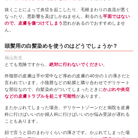
抜くことによって炎症を起こしたり、毛根まわりの血流が悪く
なったり、悪影響を及ぼしかねません。剃るのも
平面ではない
ので、皮膚を傷つけてしまう
恐れがあるのでおすすめしませ
ん。
頭髪用の白髪染めを使うのはどうでしょうか？
福山先生
とても危険ですから、
絶対に行わないでください
。
外陰部の皮膚は手や背中など厚めの皮膚の40分の１の薄さだと
言われています。小陰唇などの粘膜と隣り合わせでデリケート
な部位なので、白髪染めがついてしまったときに
かぶれや炎症
などの皮膚トラブルを起こす可能性
があります。
またかぶれてしまった場合、デリケートゾーンだと病院を皮膚
科に行けばいいのか婦人科に行けばいいのか悩み受診が遅れる
こともあります。
顔で言うと目のまわりくらいの薄さです。かぶれてしまった場