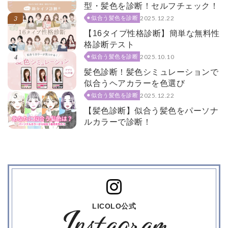
型・髪色を診断！セルフチェック！
2025.12.22
似合う髪色を診断
【16タイプ性格診断】簡単な無料性
格診断テスト
2025.10.10
似合う髪色を診断
髪色診断！髪色シミュレーションで
似合うヘアカラーを色選び
2025.12.22
似合う髪色を診断
【髪色診断】似合う髪色をパーソナ
ルカラーで診断！
LICOLO公式