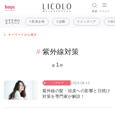
メニュー
検索
おすすめの
変身企画
診断
メンズヘア
自
キーワード
キーワードから探す
紫外線対策
1
全
件
2024.04.15
ヘアケア
紫外線の髪・頭皮への影響と日焼け
対策を専門家が解説！