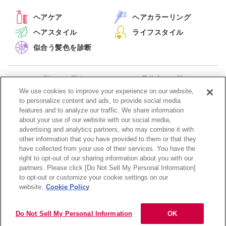
ヘアケア
ヘアカラーリング
ヘアスタイル
ライフスタイル
似合う髪色を診断
お悩みから探す
監修者から探す
キーワードから探す
新着記事一覧
We use cookies to improve your experience on our website,
to personalize content and ads, to provide social media
features and to analyze our traffic. We share information
メルマガ配信停止
about your use of our website with our social media,
advertising and analytics partners, who may combine it with
other information that you have provided to them or that they
have collected from your use of their services. You have the
right to opt-out of our sharing information about you with our
partners. Please click [Do Not Sell My Personal Information]
to opt-out or customize your cookie settings on our
利用規約
クッキーポリシー
website.
Cookie Policy
個人情報保護方針
ソーシャルメディアポリシー
Copyright Hoyu Co., Ltd. All rights reserved.
Do Not Sell My Personal Information
OK