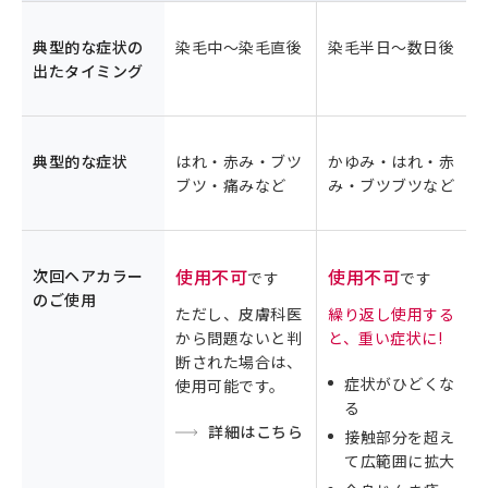
典型的な症状の
染毛中～染毛直後
染毛半日～数日後
出たタイミング
典型的な症状
はれ・赤み・ブツ
かゆみ・はれ・赤
ブツ・痛みなど
み・ブツブツなど
使用不可
使用不可
次回ヘアカラー
です
です
のご使用
ただし、皮膚科医
繰り返し使用する
から問題ないと判
と、重い症状に!
断された場合は、
症状がひどくな
使用可能です。
る
詳細はこちら
接触部分を超え
て広範囲に拡大