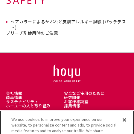
SAFETY
ヘアカラーによるかぶれと皮膚アレルギー試験 (パッチテス
ト)
ブリーチ剤使用時のご注意
会社情報
安全なご使用のために
商品情報
研究開発
サステナビリティ
お客様相談室
ホーユーの人と取り組み
採用情報
We use cookies to improve your experience on our
理美容師様向け
美髪情報サイト LICOLO
website, to personalize content and ads, to provide social
ヘアカラーミュージアム
media features and to analyze our traffic. We share
アレルギー受託解析サービス
公式通販サイト