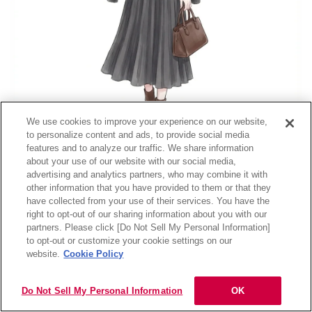
We use cookies to improve your experience on our website,
to personalize content and ads, to provide social media
features and to analyze our traffic. We share information
スモーキーパープルにチャコールスカートで、秋らしい深みと
about your use of our website with our social media,
女性らしいしなやかさを共存。
advertising and analytics partners, who may combine it with
other information that you have provided to them or that they
have collected from your use of their services. You have the
グレー寄りのパープルが顔まわりを明るく見せ、全体のトーン
right to opt-out of our sharing information about you with our
がやわらかく整う。
partners. Please click [Do Not Sell My Personal Information]
目次
to opt-out or customize your cookie settings on our
website.
Cookie Policy
④ブルーグレー×白：清潔感のある秋配色
Do Not Sell My Personal Information
OK