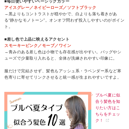
■毎日使いやすいベーシックカラー
アイスグレー／ネイビーローズ／ソフトブラック
→黒よりもコントラストが穏やかで、白よりも落ち着きがあ
る“静かなモノトーン”。オンオフ問わず投入しやすいのがポイン
ト。
■差し色で上品に映えるアクセント
スモーキーピンク／モーブ／ワイン
→青みのある差し色は小物でも存在感が出やすい。バッグやシ
ューズで少量取り入れると、全体が洗練されやすい印象に。
服だけで完結させず、髪色もアッシュ系・ラベンダー系など寒
色寄りに寄せてリンクさせると統一感が生まれやすいですよ。
ブルベ夏に似
合う髪色を知
りたい方はこ
ちらをチェッ
ク！