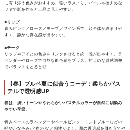
に寄り添う色みがおすすめ。強いラメより、パールや控えめな
ツヤで影を作ると上品に見えやすい。
■リップ
青みピンク／ローズ／モーブ／ワイン系で、顔全体が締まりや
すく、静かな存在感が出やすい。
■チーク
リップやアイとの色みをリンクさせると統一感が出やすく、ラ
ベンダーやローズで自然な血色感をプラス。控えめな質感調整
でバランスをとると◎
【春】ブルベ夏に似合うコーデ：柔らかパス
テルで透明感UP
春は、淡いトーンややわらかいパステルカラーが自然に馴染み
やすい季節。
青みベースのラベンダーやペールピンク、ミントブルーなどの
軽やかな色みが“春の光”と相性がよく、肌の透明感を引き立てや