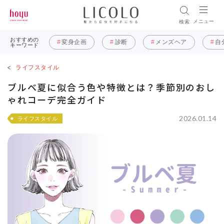
メニュー
検索
おすすめの
変身企画
診断
メンズヘア
自
キーワード
ライフスタイル
ブルベ夏に似合う色や特徴とは？季節別のおし
ゃれコーデ完全ガイド
2026.01.14
ライフスタイル