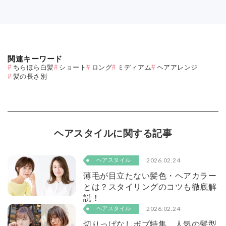
関連キーワード
ちらほら白髪
ショート
ロング
ミディアム
ヘアアレンジ
髪の長さ別
ヘアスタイルに関する記事
2026.02.24
ヘアスタイル
薄毛が目立たない髪色・ヘアカラー
とは？スタイリングのコツも徹底解
説！
2026.02.24
ヘアスタイル
切りっぱなしボブ特集。人気の髪型