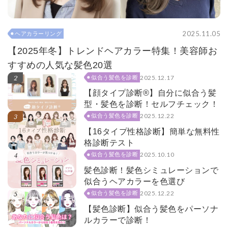
2025.11.05
ヘアカラーリング
【2025年冬】トレンドヘアカラー特集！美容師お
すすめの人気な髪色20選
2025.12.17
似合う髪色を診断
【顔タイプ診断®】自分に似合う髪
型・髪色を診断！セルフチェック！
2025.12.22
似合う髪色を診断
【16タイプ性格診断】簡単な無料性
格診断テスト
2025.10.10
似合う髪色を診断
髪色診断！髪色シミュレーションで
似合うヘアカラーを色選び
2025.12.22
似合う髪色を診断
【髪色診断】似合う髪色をパーソナ
ルカラーで診断！