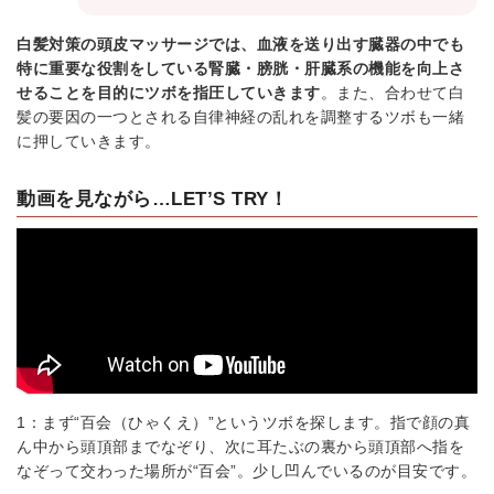
白髪対策の頭皮マッサージでは、血液を送り出す臓器の中でも
特に重要な役割をしている腎臓・膀胱・肝臓系の機能を向上さ
せることを目的にツボを指圧していきます
。また、合わせて白
髪の要因の一つとされる自律神経の乱れを調整するツボも一緒
に押していきます。
動画を見ながら…LET’S TRY！
1：まず“百会（ひゃくえ）”というツボを探します。指で顔の真
ん中から頭頂部までなぞり、次に耳たぶの裏から頭頂部へ指を
なぞって交わった場所が“百会”。少し凹んでいるのが目安です。