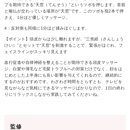
プを期待できる“天窓（てんそう）”というツボを押します。首筋
と喉仏が交わっている場所が“天窓”です。このツボを指2本で押
さえ、1分ほど優しくマッサージ。
4：反対側も同様に1分ほど揉みほぐします。
【ポイント】頭皮からは少し離れますが、“三焦経（さんしょう
けい）”とセットで“天窓”を刺激することで、緊張がほぐれ、フ
ェイスラインがスッキリ見えます
血行促進や自律神経を整えることが期待できる頭皮マッサー
ジ。白髪や薄毛など毛髪トラブルへの対策だけでなく、顔をは
じめとした上半身にも良い影響を与えてくれるので、継続的に
するのがおすすめです。わざわざ時間をとらずとも、テレビを
見ながらなど気軽にできるマッサージばかりなので、1日の終わ
りにリラックスしながら実践してみてくださいね。
監修