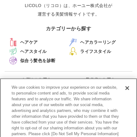
LICOLO（リコロ）は、ホーユー株式会社が
運営する美髪情報サイトです。
カテゴリーから探す
ヘアケア
ヘアカラーリング
ヘアスタイル
ライフスタイル
似合う髪色を診断
お悩みから探す
監修者から探す
キーワードから探す
新着記事一覧
We use cookies to improve your experience on our website,
to personalize content and ads, to provide social media
features and to analyze our traffic. We share information
メルマガ配信停止
about your use of our website with our social media,
advertising and analytics partners, who may combine it with
other information that you have provided to them or that they
have collected from your use of their services. You have the
right to opt-out of our sharing information about you with our
partners. Please click [Do Not Sell My Personal Information]
目次