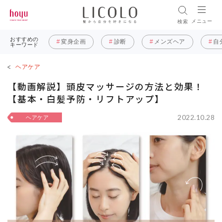
メニュー
検索
おすすめの
変身企画
診断
メンズヘア
自
キーワード
ヘアケア
【動画解説】頭皮マッサージの方法と効果！
【基本・白髪予防・リフトアップ】
2022.10.28
ヘアケア