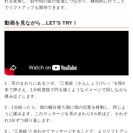
れを改善し、顔や頭の血行促進につながり、継続的に行うこと
でリフトアップも期待できます。
動画を見ながら…LET’S TRY！
1：耳のまわりにあるツボ、“三焦経（さんしょうけい）”を指4
本で押さえ、1分程度指で円を描くようなイメージで回しながら
揉みほぐします。
2：1分経ったら、指の幅分後ろ側に指の位置を移動し、同じよ
うに揉みます。このマッサージを耳のまわり3カ所ほど、それぞ
れ1分ずつ繰り返します。
3： “三焦経”と合わせてマッサージすることで、よりリフトアッ