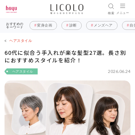
メニュー
検索
おすすめの
変身企画
診断
メンズヘア
自
キーワード
ヘアスタイル
60代に似合う手入れが楽な髪型27選。長さ別
におすすめスタイルを紹介！
2026.06.24
ヘアスタイル