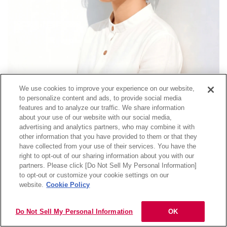
We use cookies to improve your experience on our website,
to personalize content and ads, to provide social media
features and to analyze our traffic. We share information
ブリーチ：なし
about your use of our website with our social media,
advertising and analytics partners, who may combine it with
似合う人：イエベ春、イエベ秋
other information that you have provided to them or that they
have collected from your use of their services. You have the
トップに細かなレイヤーを重ねた丸みショートボブに、
黄み寄
right to opt-out of our sharing information about you with our
りのライトブラウンをワンカラーで均一に入れたスタイル。
partners. Please click [Do Not Sell My Personal Information]
目次
to opt-out or customize your cookie settings on our
暖かなツヤがふわっと浮かび、毛先の動きまで軽やかに見えま
website.
Cookie Policy
す。色落ち後も柔らかなベージュが続くので、赤みが気になる
人にも安心。
Do Not Sell My Personal Information
OK