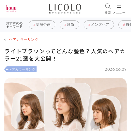
メニュー
検索
おすすめの
変身企画
診断
メンズヘア
自
キーワード
ヘアカラーリング
ライトブラウンってどんな髪色？人気のヘアカ
ラー21選を大公開！
2026.06.09
ヘアカラーリング