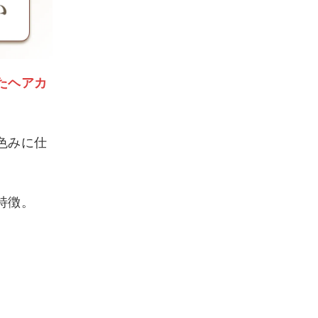
たヘアカ
色みに仕
特徴。