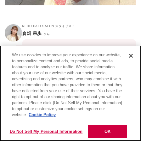
NERO HAIR SALON スタイリスト
倉畑 果歩
さん
ブリーチなしでもできるオレンジカラーは、肌馴
We use cookies to improve your experience on our website,
染みも良いため、初めての明るめカラーにも挑戦
to personalize content and ads, to provide social media
しやすい
です。高発色で肌に馴染みが良く、ナチ
features and to analyze our traffic. We share information
ュラルに仕上がりますよ。暖色カラーで髪につや
about your use of our website with our social media,
も与えてくれます。
advertising and analytics partners, who may combine it with
other information that you have provided to them or that they
have collected from your use of their services. You have the
right to opt-out of our sharing information about you with our
【パープルブラウン】ほんのり紫で温かみのある暖
partners. Please click [Do Not Sell My Personal Information]
目次
色カラー
to opt-out or customize your cookie settings on our
website.
Cookie Policy
Do Not Sell My Personal Information
OK