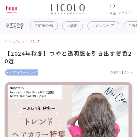
メニュー
検索
おすすめの
変身企画
診断
メンズヘア
自
キーワード
ヘアカラーリング
【2024年秋冬】つやと透明感を引き出す髪色2
0選
2024.12.27
ヘアカラーリング