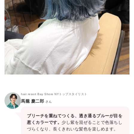
hair resort Bay Shore NYトップスタイリスト
馬籠 慶二郎
さん
ブリーチを重ねてつくる、透き通るブルーが目を
惹くカラーです。
少し紫を混ぜることで色落ちし
づらくなり、長くきれいな髪色を楽しめます。