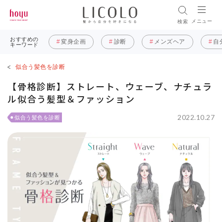
メニュー
検索
おすすめの
変身企画
診断
メンズヘア
自
キーワード
似合う髪色を診断
【骨格診断】ストレート、ウェーブ、ナチュラ
ル似合う髪型＆ファッション
2022.10.27
似合う髪色を診断