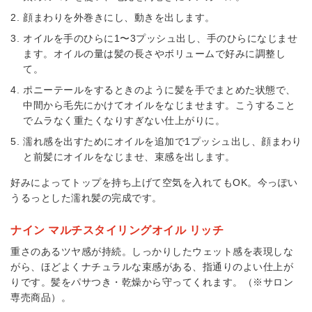
顔まわりを外巻きにし、動きを出します。
オイルを手のひらに1〜3プッシュ出し、手のひらになじませ
ます。オイルの量は髪の長さやボリュームで好みに調整し
て。
ポニーテールをするときのように髪を手でまとめた状態で、
中間から毛先にかけてオイルをなじませます。こうすること
でムラなく重たくなりすぎない仕上がりに。
濡れ感を出すためにオイルを追加で1プッシュ出し、顔まわり
と前髪にオイルをなじませ、束感を出します。
好みによってトップを持ち上げて空気を入れてもOK。今っぽい
うるっとした濡れ髪の完成です。
ナイン マルチスタイリングオイル リッチ
重さのあるツヤ感が持続。しっかりしたウェット感を表現しな
がら、ほどよくナチュラルな束感がある、指通りのよい仕上が
りです。髪をパサつき・乾燥から守ってくれます。（※サロン
専売商品）。