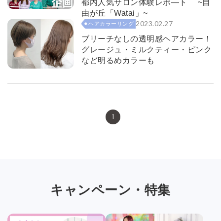
都内人気サロン体験レポ―ト ~自
由が丘「Watai」~
2023.02.27
ヘアカラーリング
ブリーチなしの透明感ヘアカラー！
グレージュ・ミルクティー・ピンク
など明るめカラーも
1
キャンペーン・特集