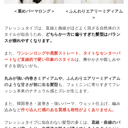
＜重めパーマロング＞
＜ふんわりエアリーミディアム
＞
フレッシュタイプは、直線と曲線がほどよく混ざる自然体のス
タイルが似合うため、
どちらか一方に偏りすぎた髪型はバラン
スが崩れやすくなります。
また、
ワンレンロングや黒髪ストレート、タイトなセンターパ
ートなど直線的で硬い印象のスタイル
は、爽やかさや親しみや
すさを損ないがち。
丸みが強い内巻きミディアムや、ふんわりエアリーミディアム
のような甘さが前に出る髪型
も、フェミニンに寄りすぎてフレ
ッシュ本来のナチュラル感とズレが生じます。
また、韓国巻き・波巻き・強いパーマ、ウェット仕上げ、編み
込みなど
作り込んだ感のある質感も相性がよくありません。
フレッシュタイプに似合わない髪型の多くは、
直線・曲線のバ