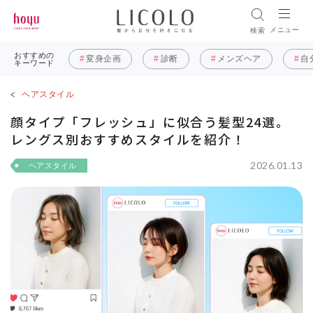
メニュー
検索
おすすめの
変身企画
診断
メンズヘア
自
キーワード
ヘアスタイル
顔タイプ「フレッシュ」に似合う髪型24選。
レングス別おすすめスタイルを紹介！
2026.01.13
ヘアスタイル