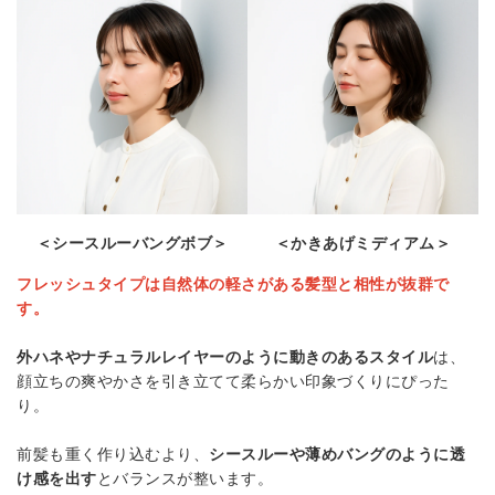
＜シースルーバングボブ＞
＜かきあげミディアム＞
フレッシュタイプは自然体の軽さがある髪型と相性が抜群で
す。
外ハネやナチュラルレイヤーのように動きのあるスタイル
は、
顔立ちの爽やかさを引き立てて柔らかい印象づくりにぴった
り。
前髪も重く作り込むより、
シースルーや薄めバングのように透
け感を出す
とバランスが整います。