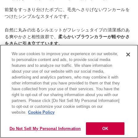
前髪をすっきり分けたボブに、毛先へさりげないワンカールを
つけたシンプルなスタイルです。
自然に丸みの出るシルエットがフレッシュタイプの清潔感のあ
る爽やかさと相性抜群で、
柔らかいブラウンカラーが軽やかさ
をさらに引き立てています。
We use cookies to improve your experience on our website,
スタイリングは毛先を内に収めながらオイルを少量馴染ませる
to personalize content and ads, to provide social media
だけでOK。
features and to analyze our traffic. We share information
about your use of our website with our social media,
advertising and analytics partners, who may combine it with
作り込みすぎず品よく決まる、デイリーに使いやすいボブで
other information that you have provided to them or that they
す。
have collected from your use of their services. You have the
right to opt-out of our sharing information about you with our
partners. Please click [Do Not Sell My Personal Information]
顔タイプ「フレッシュ」に似合うミディアム
目次
to opt-out or customize your cookie settings on our
ヘア6選
website.
Cookie Policy
ミディアムは、動きのつけ方や前髪の有無で印象が大きく変わ
Do Not Sell My Personal Information
OK
るレングス。