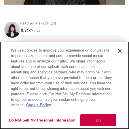
NERO HAIR SALON 店長
まどか
さん
ロングで個性的なスタイルといえばこのスタイ
We use cookies to improve your experience on our website,
ル！
to personalize content and ads, to provide social media
髪を伸ばしているけど、スタイルチェンジしたい
features and to analyze our traffic. We share information
方やファッション感のあるスタイルがお好きな方
about your use of our website with our social media,
におすすめです。
advertising and analytics partners, who may combine it with
other information that you have provided to them or that they
have collected from your use of their services. You have the
right to opt-out of our sharing information about you with our
2. たっぷりレイヤーで小顔効果抜群！抜け感ウルフ
partners. Please click [Do Not Sell My Personal Information]
目次
to opt-out or customize your cookie settings on our
website.
Cookie Policy
Do Not Sell My Personal Information
OK