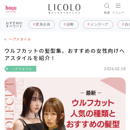
メニュー
検索
おすすめの
変身企画
診断
メンズヘア
自
キーワード
ヘアスタイル
ウルフカットの髪型集。おすすめの女性向けヘ
アスタイルを紹介！
2026.02.18
ヘアスタイル