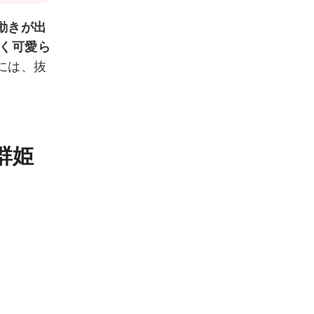
動きが出
く可愛ら
には、抜
群姫