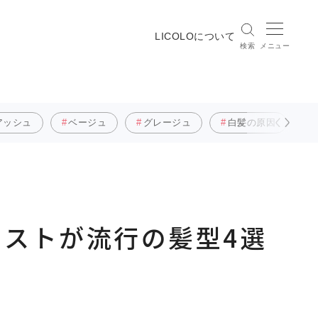
LICOLOについて
検索
メニュー
アッシュ
ベージュ
グレージュ
白髪の原因
イリストが流行の髪型4選