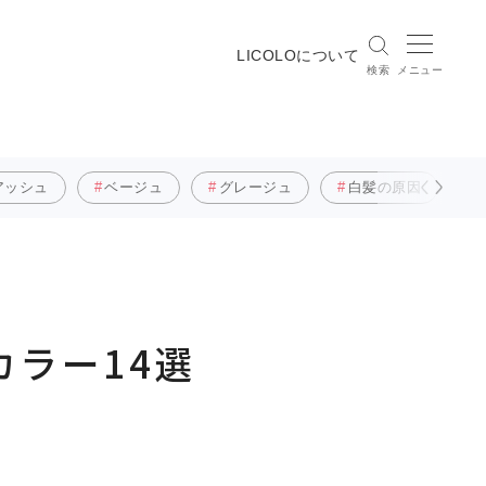
LICOLOについて
検索
メニュー
アッシュ
ベージュ
グレージュ
白髪の原因
ラー14選