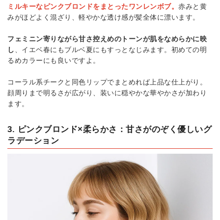
ミルキーなピンクブロンドをまとったワンレンボブ。
赤みと黄
みがほどよく混ざり、軽やかな透け感が髪全体に漂います。
フェミニン寄りながら甘さ控えめのトーンが肌をなめらかに映
し
、イエベ春にもブルベ夏にもすっとなじみます。初めての明
るめカラーにも良いですよ。
コーラル系チークと同色リップでまとめれば上品な仕上がり。
顔周りまで明るさが広がり、装いに穏やかな華やかさが加わり
ます。
3. ピンクブロンド×柔らかさ：甘さがのぞく優しいグ
ラデーション