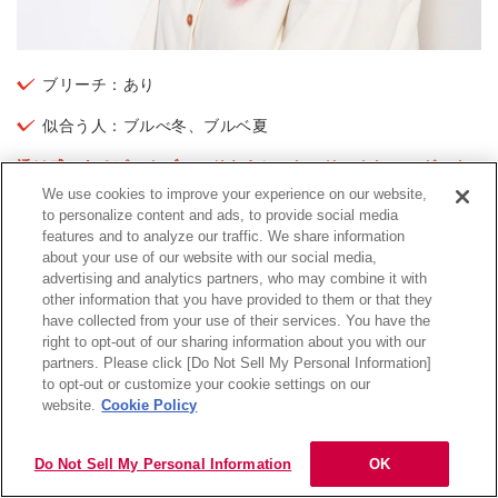
ブリーチ：あり
似合う人：ブルべ冬、ブルベ夏
透け感のあるピンクブロンドをまとったスリークなロングスタ
イル。
クリアな発色が軽やかな存在感を生みます。
We use cookies to improve your experience on our website,
to personalize content and ads, to provide social media
features and to analyze our traffic. We share information
柔らかなツヤが顔立ちをふんわり照らし、ムラのないフラット
about your use of our website with our social media,
な色みで毛流れが整います。
可憐さと上品さを欲張りに楽しめ
advertising and analytics partners, who may combine it with
ますよ。
other information that you have provided to them or that they
have collected from your use of their services. You have the
ローズブラウンのアイメイクを組み合わせれば透明感がさらに
right to opt-out of our sharing information about you with our
深まり、肌の血色も自然にアップ。やさしいトーンのファッシ
partners. Please click [Do Not Sell My Personal Information]
目次
to opt-out or customize your cookie settings on our
ョンとも好相性です。
website.
Cookie Policy
14. ピンクブロンド×こなれ感：軽やかさと知的さを
Do Not Sell My Personal Information
OK
両立するスタイル