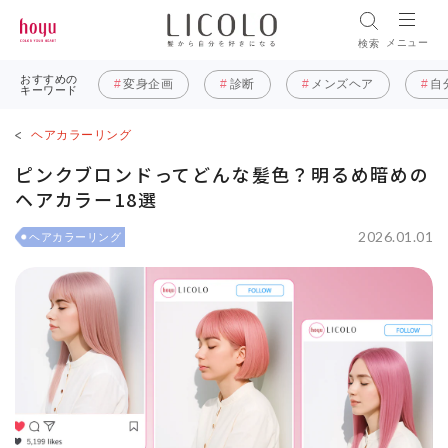
メニュー
検索
おすすめの
変身企画
診断
メンズヘア
自
キーワード
ヘアカラーリング
ピンクブロンドってどんな髪色？明るめ暗めの
ヘアカラー18選
2026.01.01
ヘアカラーリング